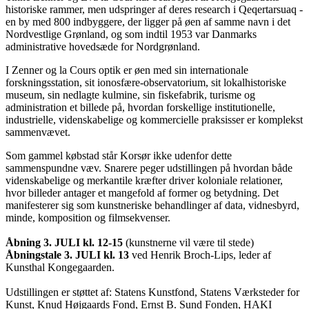
historiske rammer, men udspringer af deres research i Qeqertarsuaq -
en by med 800 indbyggere, der ligger på øen af samme navn i det
Nordvestlige Grønland, og som indtil 1953 var Danmarks
administrative hovedsæde for Nordgrønland.
I Zenner og la Cours optik er øen med sin internationale
forskningsstation, sit ionosfære-observatorium, sit lokalhistoriske
museum, sin nedlagte kulmine, sin fiskefabrik, turisme og
administration et billede på, hvordan forskellige institutionelle,
industrielle, videnskabelige og kommercielle praksisser er komplekst
sammenvævet.
Som gammel købstad står Korsør ikke udenfor dette
sammenspundne væv. Snarere peger udstillingen på hvordan både
videnskabelige og merkantile kræfter driver koloniale relationer,
hvor billeder antager et mangefold af former og betydning. Det
manifesterer sig som kunstneriske behandlinger af data, vidnesbyrd,
minde, komposition og filmsekvenser.
Åbning 3. JULI kl. 12-15
(kunstnerne vil være til stede)
Åbningstale 3. JULI kl. 13
ved Henrik Broch-Lips, leder af
Kunsthal Kongegaarden.
Udstillingen er støttet af: Statens Kunstfond, Statens Værksteder for
Kunst, Knud Højgaards Fond, Ernst B. Sund Fonden, HAKI