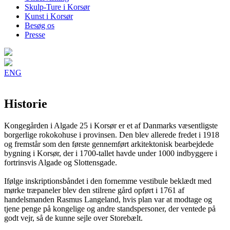
Skulp-Ture i Korsør
Kunst i Korsør
Besøg os
Presse
ENG
Historie
Kongegården i Algade 25 i Korsør er et af Danmarks væsentligste
borgerlige rokokohuse i provinsen. Den blev allerede fredet i 1918
og fremstår som den første gennemført arkitektonisk bearbejdede
bygning i Korsør, der i 1700-tallet havde under 1000 indbyggere i
fortrinsvis Algade og Slottensgade.
Ifølge inskriptionsbåndet i den fornemme vestibule beklædt med
mørke træpaneler blev d
en stilrene
gård opført i 1761 af
handelsmanden Rasmus Langeland, hvis plan var at modtage og
tjene penge på kongelige og andre standspersoner, der ventede på
godt vejr, så de kunne sejle over Storebælt.