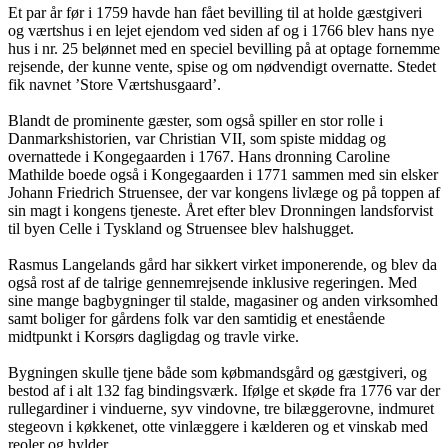
Et par år før i 1759 havde han fået bevilling til at holde gæstgiveri
og værtshus i en lejet ejendom ved siden af og i 1766 blev hans nye
hus i nr. 25 belønnet med en speciel bevilling på at optage fornemme
rejsende, der kunne vente, spise og om nødvendigt overnatte. Stedet
fik navnet ’Store Værtshusgaard’.
Blandt de prominente gæster, som også spiller en stor rolle i
Danmarkshistorien, var Christian VII, som spiste middag og
overnattede i Kongegaarden i 1767. Hans dronning Caroline
Mathilde boede også i Kongegaarden i 1771 sammen med sin elsker
Johann Friedrich Struensee, der var kongens livlæge og på toppen af
sin magt i kongens tjeneste. Året efter blev Dronningen landsforvist
til byen Celle i Tyskland og Struensee blev halshugget.
Rasmus Langelands gård har sikkert virket imponerende, og blev da
også rost af de talrige gennemrejsende inklusive regeringen. Med
sine mange bagbygninger til stalde, magasiner og anden virksomhed
samt boliger for gårdens folk var den samtidig et enestående
midtpunkt i Korsørs dagligdag og travle virke.
Bygningen skulle tjene både som købmandsgård og gæstgiveri, og
bestod af i alt 132 fag bindingsværk. Ifølge et skøde fra 1776 var der
rullegardiner i vinduerne, syv vindovne, tre bilæggerovne, indmuret
stegeovn i køkkenet, otte vinlæggere i kælderen og et vinskab med
reoler og hylder.