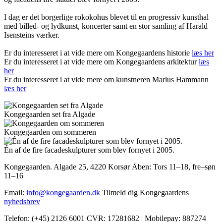
I dag er det borgerlige rokokohus blevet til en progressiv kunsthal
med billed- og lydkunst, koncerter samt en stor samling af Harald
Isensteins værker.
Er du interesseret i at vide mere om Kongegaardens historie
læs her
Er du interesseret i at vide mere om Kongegaardens arkitektur
læs
her
Er du interesseret i at vide mere om kunstneren Marius Hammann
læs her
Kongegaarden set fra Algade
Kongegaarden om sommeren
Én af de fire facadeskulpturer som blev fornyet i 2005.
Kongegaarden. Algade 25, 4220 Korsør
Åben: Tors 11–18, fre–søn
11–16
Email:
info@kongegaarden.dk
Tilmeld dig Kongegaardens
nyhedsbrev
Telefon: (+45) 2126 6001
CVR: 17281682 | Mobilepay: 887274