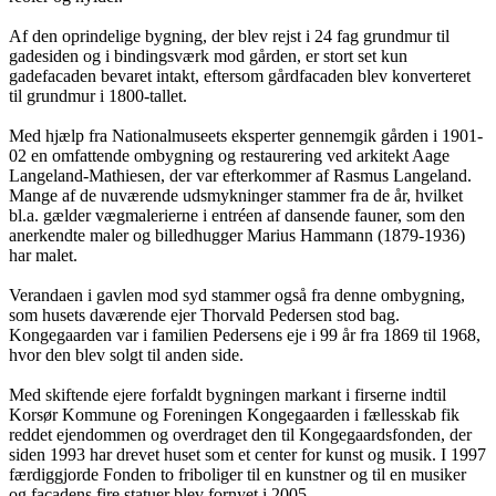
Af den oprindelige bygning, der blev rejst i 24 fag grundmur til
gadesiden og i bindingsværk mod gården, er stort set kun
gadefacaden bevaret intakt, eftersom gårdfacaden blev konverteret
til grundmur i 1800-tallet.
Med hjælp fra Nationalmuseets eksperter
gennemgik gården i 1901-
02 en omfattende ombygning og restaurering ved arkitekt Aage
Langeland-Mathiesen, der var efterkommer af Rasmus Langeland.
Mange af de nuværende udsmykninger stammer fra de år, hvilket
bl.a. gælder vægmalerierne i entréen af dansende fauner, som
den
anerkendte maler og billedhugger Marius Hammann (1879-1936)
har malet.
Verandaen i gavlen mod syd stammer også fra denne ombygning,
som husets daværende ejer Thorvald Pedersen stod bag.
Kongegaarden var i familien Pedersens eje i 99 år fra 1869 til 1968,
hvor den blev solgt til anden side.
Med skiftende ejere forfaldt bygningen markant i firserne indtil
Korsør Kommune og Foreningen Kongegaarden i fællesskab fik
reddet ejendommen og overdraget den til Kongegaardsfonden, der
siden 1993 har drevet huset som et center for kunst og musik. I 1997
færdiggjorde Fonden to friboliger til en kunstner og til en musiker
og facadens fire statuer blev fornyet i 2005.