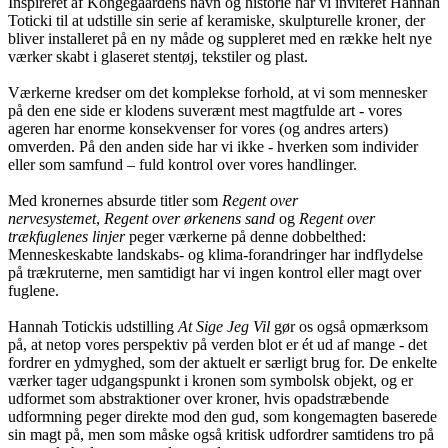
Inspireret af Kongegaardens navn og historie har vi inviteret Hannah
Toticki til at udstille sin serie af keramiske, skulpturelle kroner
,
der
bliver installeret på en ny måde og suppleret med en række helt nye
værker skabt i glaseret stentøj, tekstiler og plast.
Værkerne kredser om det komplekse forhold, at vi som mennesker
på den ene side er klodens suverænt mest magtfulde art - vores
ageren har enorme konsekvenser for vores (og andres arters)
omverden. På den anden side har vi ikke - hverken som individer
eller som samfund – fuld kontrol over vores handlinger.
Med kronernes absurde titler som
Regent over
nervesystemet
,
Regent over ørkenens sand
og
Regent over
trækfuglenes linjer
peger værkerne på denne dobbelthed:
Menneskeskabte landskabs- og klima-forandringer har indflydelse
på trækruterne, men samtidigt har vi ingen kontrol eller magt over
fuglene.
Hannah Totickis udstilling
At Sige Jeg Vil
gør os også opmærksom
på, at netop vores perspektiv på verden blot er ét ud af mange - det
fordrer en ydmyghed, som der aktuelt er særligt brug for. De enkelte
værker tager udgangspunkt i kronen som symbolsk objekt, og er
udformet som abstraktioner over kroner, hvis opadstræbende
udformning peger direkte mod den gud, som kongemagten baserede
sin magt på, men som måske også kritisk udfordrer samtidens tro på