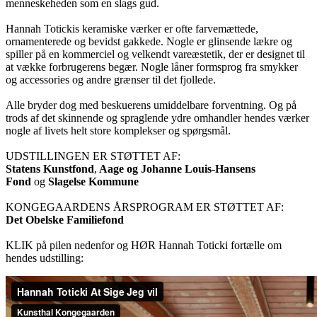
menneskeheden som en slags gud.
Hannah Totickis keramiske værker er ofte farvemættede,
ornamenterede og bevidst gakkede. Nogle er glinsende lækre og
spiller på en kommerciel og velkendt vareæstetik, der er designet til
at vække forbrugerens begær. Nogle låner formsprog fra smykker
og accessories og andre grænser til det fjollede.
Alle bryder dog med beskuerens umiddelbare forventning. Og på
trods af det skinnende og spraglende ydre omhandler hendes værker
nogle af livets helt store komplekser og spørgsmål.
UDSTILLINGEN ER STØTTET AF:
Statens Kunstfond
,
Aage og Johanne Louis-Hansens
Fond
og
Slagelse Kommune
KONGEGAARDENS ÅRSPROGRAM ER STØTTET AF:
Det Obelske Familiefond
KLIK på pilen nedenfor og HØR Hannah Toticki fortælle om
hendes udstilling: