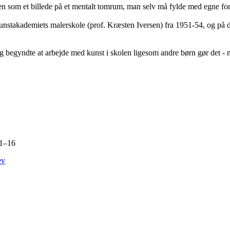
en som et billede på et mentalt tomrum, man selv må fylde med egne for
nstakademiets malerskole (prof. Kræsten Iversen) fra 1951-54, og på de
”Jeg begyndte at arbejde med kunst i skolen ligesom andre børn gør det - 
11–16
ev