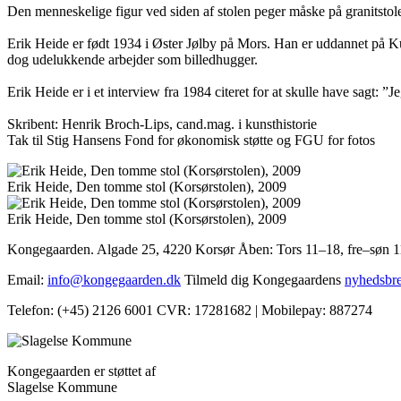
Den menneskelige figur ved siden af stolen peger måske på granitstol
Erik Heide er født 1934 i Øster Jølby på Mors. Han er uddannet på Ku
dog udelukkende arbejder som billedhugger.
Erik Heide er i et interview fra 1984 citeret for at skulle have sagt: 
Skribent: Henrik Broch-Lips, cand.mag. i kunsthistorie
Tak til Stig Hansens Fond for økonomisk støtte og FGU for fotos
Erik Heide, Den tomme stol (Korsørstolen), 2009
Erik Heide, Den tomme stol (Korsørstolen), 2009
Kongegaarden. Algade 25, 4220 Korsør
Åben: Tors 11–18, fre–søn 
Email:
info@kongegaarden.dk
Tilmeld dig Kongegaardens
nyhedsbr
Telefon: (+45) 2126 6001
CVR: 17281682 | Mobilepay: 887274
Kongegaarden er støttet af
Slagelse Kommune