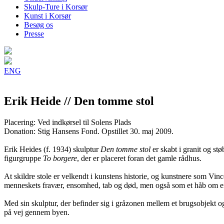
Skulp-Ture i Korsør
Kunst i Korsør
Besøg os
Presse
ENG
Erik Heide // Den tomme stol
Placering: Ved indkørsel til Solens Plads
Donation: Stig Hansens Fond. Opstillet 30. maj 2009.
Erik Heides (f. 1934) skulptur
Den tomme stol
er skabt i granit og st
figurgruppe
To borgere
, der er placeret foran det gamle rådhus.
At skildre stole er velkendt i kunstens historie, og kunstnere som Vi
menneskets fravær, ensomhed, tab og død, men også som et håb om e
Med sin skulptur, der befinder sig i gråzonen mellem et brugsobjekt og
på vej gennem byen.