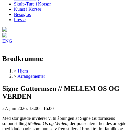
Skulp-Ture i Korsør
Kunst i Korsør
Besøg os
Presse
ENG
Brødkrumme
>
Hjem
>
Arrangementer
Signe Guttormsen // MELLEM OS OG
VERDEN
27. juni 2026, 13:00
-
16:00
Med stor glæde inviterer vi til åbningen af Signe Guttormsens
soloudstilling
Mellem Os og Verden
, der præsenterer hendes arbejde
med kludepapir, som hun selv fremstiller af brugt tøj fra familie og