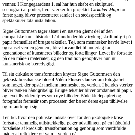
venner. I Kongegaardens 1. sal har hun skabt en skulpturel
scenografi af podier, hvor værker fra projektet
Cirkulær Magi
for
første gang bliver præsenteret samlet i en stedsspecifik og
spektakulær totalinstallation.
Signe Guttormsen tager afsæt i en næsten glemt del af den
europæiske kunsthistorie. I århundreder blev tryk og skrift udført på
papir fremstillet af brugte tekstiler. Tøj, som mennesker havde levet i
og sanset verden gennem, blev forvandlet til underlag for
generationer af kunstneres billeder og fortællinger. Levet liv fortsatte
på den måde
i materialet
, og den tradition genopliver hun nu
kunstnerisk og bæredygtigt.
Til sin cirkulære transformation knytter Signe Guttormsen den
tjekkisk-brasilianske filosof Vil
é
m Flussers tanker om fotografiet
som noget, der opstår mellem mennesket og verden. I hendes værker
bliver tanken håndgribelig: Brugte tekstiler bliver omdannet til papir,
og levet liv viderefø
res
som nye billeder. Både kludepapiret og
fotografiet fremstår som processer, der bærer deres egen tilblivelse
og forandring i sig.
I en tid, hvor den politiske indsats over for
den
økologiske krise
fortsat er temmelig utilstrækkelig, peger udstillingen på
en h
åbefuld
forståelse af kredsløb, transformation og genbrug som værdifulde
måder at reflektere og være i verden på.