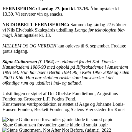
FERNISERING: Lørdag 27. juni kl. 13-16.
Åbningstaler kl.
13.30. Vi serverer vin og snacks.
NB DOBBELT FERNISERING:
Samme dag lørdag 27.6 åbner
vi Nils Elvebakk Skalegårds udstilling
Længe før teknologien blev
magi
. Åbningstaler kl. 13.
MELLEM OS OG VERDEN
kan opleves til 6. september. Fredage
gratis adgang.
Signe Guttormsen
(f. 1964) er uddannet fra det Kgl. Danske
Kunstakademi 1986-93 med ophold på Rijksakademie i Amsterdam
1991-93. Hun har boet i Berlin 1993-96, i Køln 1996-2009 og siden
2009 i Kbh. Hun har skabt en række store kunstværker i det
offentlige rum og udstillet i ind- og udland.
Udstillingen er støttet af Det Obelske Familiefond, Augustinus
Fonden og Grosserer L.F. Foghts Fond.
Kunstnerens værkproduktion er støttet af Aage og Johanne Louis-
Hansen Fonden, Beckett Fonden og Statens Værksteder for Kunst
Signe Guttormsen forvandler gamle klude til smukt papir