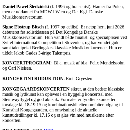
Daniel Pawel Śledziński
(f. 1996 og bratschist). Han er fra Polen,
men er uddannet fra MDW i Wien og Det Kgl. Danske
Musikkonservatorium.
Signe Ebstrup Bitsch
(f. 1997 og cellist). Er netop her i juni 2026
debuteret fra solistklassen på Det Kongelige Danske
Musikkonservatorium. Hun vandt både finalist- og specialprisen ved
Svirel International Competition i Slovenien, og har vundet guld
samt talentpris i Berlingskes klassiske Musikkonkurrence. Hun er
tildelt Jakob Gades 3-årige Talentpris.
KONCERTPROGRAM
: Bl.a. m
usik af bl.a. Felix Mendelssohn
og Carl Nielsen.
KONCERTINTRODUKTION
: Emil Gryesten
KONGEGAARDSKONCERTEN
sikrer, at den bedste klassiske
musik og lydkunst kan opleves i en hyggelig koncertsal med
Steinwayflygel og god akustik. Formatet er fyraftenskoncerter
torsdage kl. 18-19.15 og kombinationsbilletten omfatter adgang til
Kunsthal Kongegaarden, en omvisning i de aktuelle
kunstudstillinger kl. 17.15 og et glas vin med musikerne efter
koncerten.