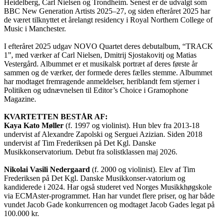
Heidelberg, Carl Nielsen og Trondheim. Senest er de udvalgt som
BBC New Generation Artists 2025–27, og siden efteråret 2025 har
de været tilknyttet et årelangt residency i Royal Northern College of
Music i Manchester.
I efteråret 2025 udgav NOVO Quartet deres debutalbum, “TRACK
1”, med værker af Carl Nielsen, Dmitrij Sjostakovitj og Matias
Vestergård. Albummet er et musikalsk portræt af deres første år
sammen og de værker, der formede deres fælles stemme. Albummet
har modtaget fremragende anmeldelser, heriblandt fem stjerner i
Politiken og udnævnelsen til Editor’s Choice i Gramophone
Magazine.
KVARTETTEN BESTÅR AF:
Kaya Kato Møller
(f. 1997 og violinist). Hun blev fra 2013-18
undervist af Alexandre Zapolski og Serguei Azizian. Siden 2018
undervist af Tim Frederiksen på Det Kgl. Danske
Musikkonservatorium. Debut fra solistklassen maj 2026.
Nikolai Vasili Nedergaard
(f. 2000 og violinist). Elev af Tim
Frederiksen på Det Kgl. Danske Musikkonser-vatorium og
kandiderede i 2024. Har også studeret ved Norges Musikkhøgskole
via ECMAster-programmet. Han har vundet flere priser, og har både
vundet Jacob Gade konkurrencen og modtaget Jacob Gades legat på
100.000 kr.