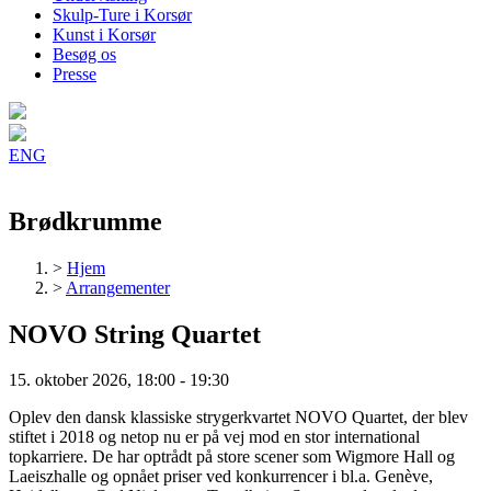
Skulp-Ture i Korsør
Kunst i Korsør
Besøg os
Presse
ENG
Brødkrumme
>
Hjem
>
Arrangementer
NOVO String Quartet
15. oktober 2026, 18:00
-
19:30
Oplev den dansk klassiske strygerkvartet NOVO Quartet, der blev
stiftet i 2018 og netop nu er på vej mod en stor international
topkarriere. De har optrådt på store scener som Wigmore Hall og
Laeiszhalle og opnået priser ved konkurrencer i bl.a. Genève,