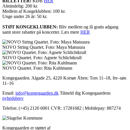
BILLETTER:
KØB
HER
Almindelig: 200 kr.
Medlem af Kongeklubben: 100 kr.
Unge under 26 år: 50 kr.
STØT KONGEKLUBBEN:
Bliv medlem og få gratis adgang
samt store rabatter på koncerter. Læs mere
HER
NOVO String Quartet. Foto: Maya Matsuura
NOVO Quartet. Foto: Agnete Schlichtkrull
NOVO Quartet. Foto: Rita Kuhlmann
Kongegaarden. Algade 25, 4220 Korsør
Åben: Tors 11–18, fre–søn
11–16
Email:
info@kongegaarden.dk
Tilmeld dig Kongegaardens
nyhedsbrev
Telefon: (+45) 2126 6001
CVR: 17281682 | Mobilepay: 887274
Kongegaarden er støttet af